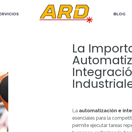
ERVICIOS
BLOG
La Import
Automatiz
Integraci
Industrial
La
automatización e inte
esenciales para la competit
permite ejecutar tareas repe